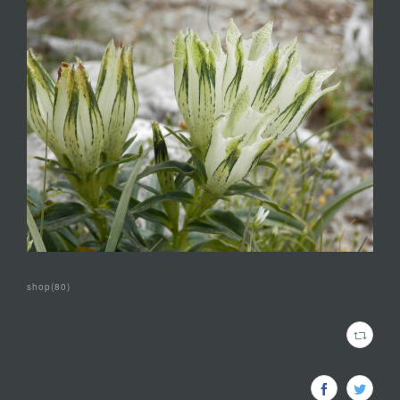
shop
(
80
)