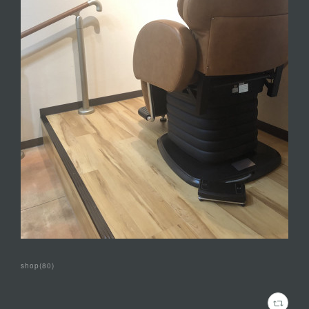
shop
(
80
)