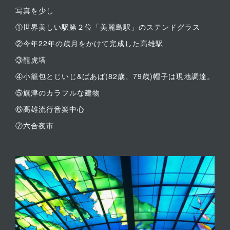
写真を少し
①世界美しい駅第２位「美麗島駅」のステンドグラス
②今年22年の歳月をかけて完成した高雄駅
③龍虎塔
④小籠包とじいじ&ばあば(82歳、79歳)帽子は現地調達。
⑤旗津のカラフルな建物
⑥高雄流行音楽中心
⑦六合夜市